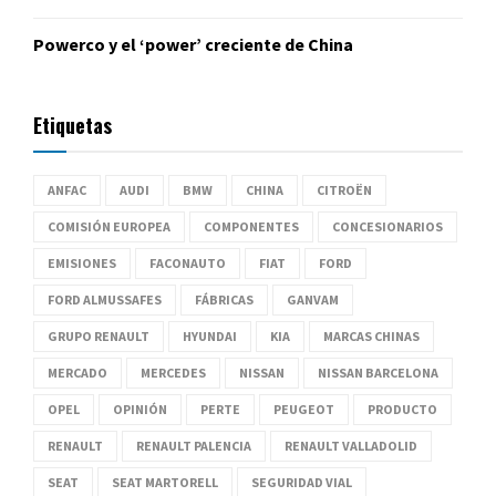
Powerco y el ‘power’ creciente de China
Etiquetas
ANFAC
AUDI
BMW
CHINA
CITROËN
COMISIÓN EUROPEA
COMPONENTES
CONCESIONARIOS
EMISIONES
FACONAUTO
FIAT
FORD
FORD ALMUSSAFES
FÁBRICAS
GANVAM
GRUPO RENAULT
HYUNDAI
KIA
MARCAS CHINAS
MERCADO
MERCEDES
NISSAN
NISSAN BARCELONA
OPEL
OPINIÓN
PERTE
PEUGEOT
PRODUCTO
RENAULT
RENAULT PALENCIA
RENAULT VALLADOLID
SEAT
SEAT MARTORELL
SEGURIDAD VIAL