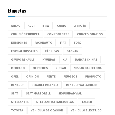
Etiquetas
ANFAC
AUDI
BMW
CHINA
CITROËN
COMISIÓN EUROPEA
COMPONENTES
CONCESIONARIOS
EMISIONES
FACONAUTO
FIAT
FORD
FORD ALMUSSAFES
FÁBRICAS
GANVAM
GRUPO RENAULT
HYUNDAI
KIA
MARCAS CHINAS
MERCADO
MERCEDES
NISSAN
NISSAN BARCELONA
OPEL
OPINIÓN
PERTE
PEUGEOT
PRODUCTO
RENAULT
RENAULT PALENCIA
RENAULT VALLADOLID
SEAT
SEAT MARTORELL
SEGURIDAD VIAL
STELLANTIS
STELLANTIS FIGUERUELAS
TALLER
TOYOTA
VEHÍCULO DE OCASIÓN
VEHÍCULO ELÉCTRICO