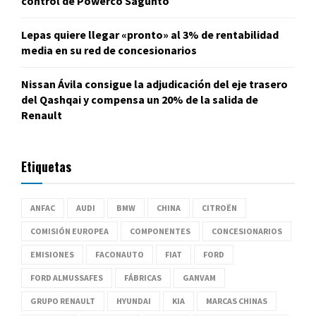
control de Powerco Sagunto
Lepas quiere llegar «pronto» al 3% de rentabilidad
media en su red de concesionarios
Nissan Ávila consigue la adjudicación del eje trasero
del Qashqai y compensa un 20% de la salida de
Renault
Etiquetas
ANFAC
AUDI
BMW
CHINA
CITROËN
COMISIÓN EUROPEA
COMPONENTES
CONCESIONARIOS
EMISIONES
FACONAUTO
FIAT
FORD
FORD ALMUSSAFES
FÁBRICAS
GANVAM
GRUPO RENAULT
HYUNDAI
KIA
MARCAS CHINAS