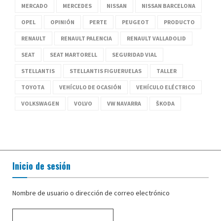
MERCADO
MERCEDES
NISSAN
NISSAN BARCELONA
OPEL
OPINIÓN
PERTE
PEUGEOT
PRODUCTO
RENAULT
RENAULT PALENCIA
RENAULT VALLADOLID
SEAT
SEAT MARTORELL
SEGURIDAD VIAL
STELLANTIS
STELLANTIS FIGUERUELAS
TALLER
TOYOTA
VEHÍCULO DE OCASIÓN
VEHÍCULO ELÉCTRICO
VOLKSWAGEN
VOLVO
VW NAVARRA
ŠKODA
Inicio de sesión
Nombre de usuario o dirección de correo electrónico