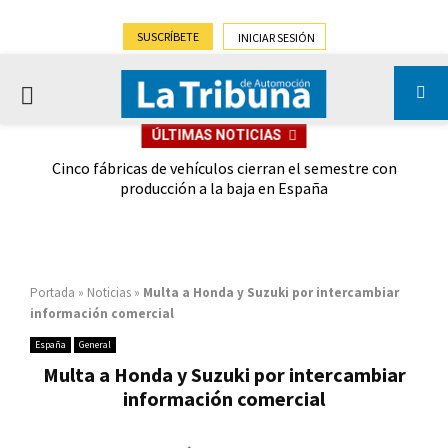
SUSCRÍBETE
INICIAR SESIÓN
PRIMARY
ÚLTIMAS NOTICIAS
MENU
 las
Cinco fábricas de vehículos cierran el semestre con
G
ión
producción a la baja en España
Portada
»
Noticias
»
Multa a Honda y Suzuki por intercambiar
información comercial
España
General
Multa a Honda y Suzuki por intercambiar
información comercial