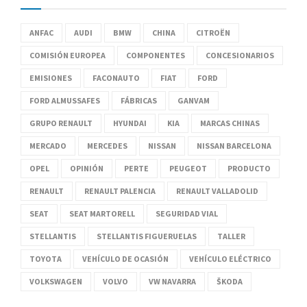
ANFAC
AUDI
BMW
CHINA
CITROËN
COMISIÓN EUROPEA
COMPONENTES
CONCESIONARIOS
EMISIONES
FACONAUTO
FIAT
FORD
FORD ALMUSSAFES
FÁBRICAS
GANVAM
GRUPO RENAULT
HYUNDAI
KIA
MARCAS CHINAS
MERCADO
MERCEDES
NISSAN
NISSAN BARCELONA
OPEL
OPINIÓN
PERTE
PEUGEOT
PRODUCTO
RENAULT
RENAULT PALENCIA
RENAULT VALLADOLID
SEAT
SEAT MARTORELL
SEGURIDAD VIAL
STELLANTIS
STELLANTIS FIGUERUELAS
TALLER
TOYOTA
VEHÍCULO DE OCASIÓN
VEHÍCULO ELÉCTRICO
VOLKSWAGEN
VOLVO
VW NAVARRA
ŠKODA