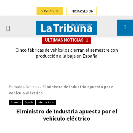
SUSCRÍBETE
INICIAR SESIÓN
PRIMARY
ÚLTIMAS NOTICIAS
MENU
 las
Cinco fábricas de vehículos cierran el semestre con
G
ión
producción a la baja en España
Portada
»
Noticias
»
El ministro de Industria apuesta por el
vehículo eléctrico
Ecoauto
España
Internacional
El ministro de Industria apuesta por el
vehículo eléctrico