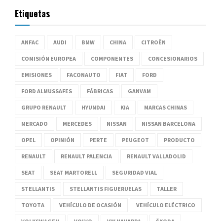
Etiquetas
ANFAC
AUDI
BMW
CHINA
CITROËN
COMISIÓN EUROPEA
COMPONENTES
CONCESIONARIOS
EMISIONES
FACONAUTO
FIAT
FORD
FORD ALMUSSAFES
FÁBRICAS
GANVAM
GRUPO RENAULT
HYUNDAI
KIA
MARCAS CHINAS
MERCADO
MERCEDES
NISSAN
NISSAN BARCELONA
OPEL
OPINIÓN
PERTE
PEUGEOT
PRODUCTO
RENAULT
RENAULT PALENCIA
RENAULT VALLADOLID
SEAT
SEAT MARTORELL
SEGURIDAD VIAL
STELLANTIS
STELLANTIS FIGUERUELAS
TALLER
TOYOTA
VEHÍCULO DE OCASIÓN
VEHÍCULO ELÉCTRICO