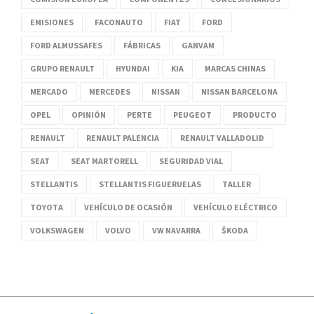
EMISIONES
FACONAUTO
FIAT
FORD
FORD ALMUSSAFES
FÁBRICAS
GANVAM
GRUPO RENAULT
HYUNDAI
KIA
MARCAS CHINAS
MERCADO
MERCEDES
NISSAN
NISSAN BARCELONA
OPEL
OPINIÓN
PERTE
PEUGEOT
PRODUCTO
RENAULT
RENAULT PALENCIA
RENAULT VALLADOLID
SEAT
SEAT MARTORELL
SEGURIDAD VIAL
STELLANTIS
STELLANTIS FIGUERUELAS
TALLER
TOYOTA
VEHÍCULO DE OCASIÓN
VEHÍCULO ELÉCTRICO
VOLKSWAGEN
VOLVO
VW NAVARRA
ŠKODA