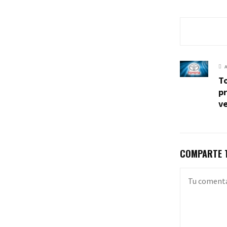
To
p
ve
COMPARTE T