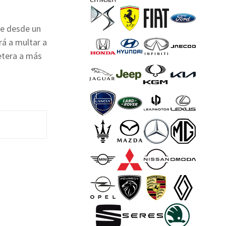
he desde un
rá a multar a
retera a más