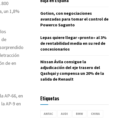
baja en España
1.800
a, un 1,8%
Gotion, con negociaciones
avanzadas para tomar el control de
Powerco Sagunto
los
Lepas quiere llegar «pronto» al 3%
o de
de rentabilidad media en su red de
a sorprendido
concesionarios
detracción
Nissan Ávila consigue la
ión de en
adjudicación del eje trasero del
Qashqai y compensa un 20% de la
salida de Renault
la AP-66, en
Etiquetas
 la AP-9 en
ANFAC
AUDI
BMW
CHINA