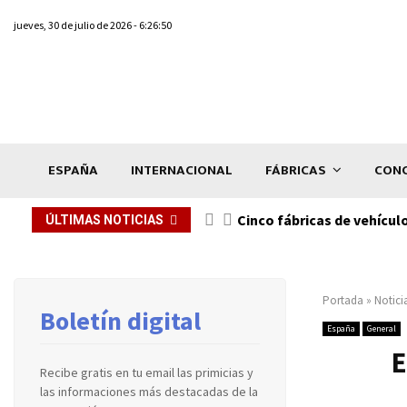
jueves, 30 de julio de 2026 - 6:26:50
ESPAÑA
INTERNACIONAL
FÁBRICAS
CONC
n de...
Cinco fábricas de vehícul
ÚLTIMAS NOTICIAS
Portada
»
Notici
Boletín digital
España
General
E
Recibe gratis en tu email las primicias y
las informaciones más destacadas de la