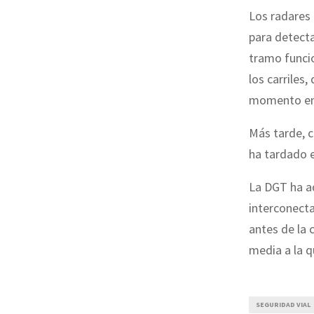
Los radares 
para detecta
tramo funcio
los carriles
momento en q
Más tarde, 
ha tardado e
La DGT ha ad
interconecta
antes de la 
media a la q
SEGURIDAD VIAL