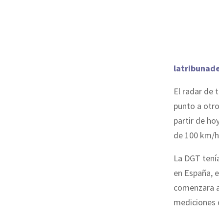
latribunad
El radar de 
punto a otro
partir de ho
de 100 km/h
La DGT tenía
en España, e
comenzara a 
mediciones 