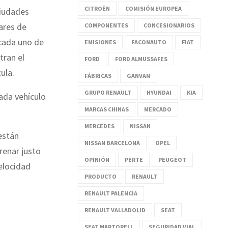
CITROËN
COMISIÓN EUROPEA
ciudades
ares de
COMPONENTES
CONCESIONARIOS
 cada uno de
EMISIONES
FACONAUTO
FIAT
tran el
FORD
FORD ALMUSSAFES
ula.
FÁBRICAS
GANVAM
GRUPO RENAULT
HYUNDAI
KIA
ada vehículo
MARCAS CHINAS
MERCADO
MERCEDES
NISSAN
están
NISSAN BARCELONA
OPEL
renar justo
OPINIÓN
PERTE
PEUGEOT
velocidad
PRODUCTO
RENAULT
RENAULT PALENCIA
RENAULT VALLADOLID
SEAT
SEAT MARTORELL
SEGURIDAD VIAL