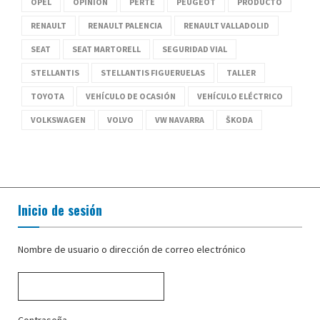
OPEL
OPINIÓN
PERTE
PEUGEOT
PRODUCTO
RENAULT
RENAULT PALENCIA
RENAULT VALLADOLID
SEAT
SEAT MARTORELL
SEGURIDAD VIAL
STELLANTIS
STELLANTIS FIGUERUELAS
TALLER
TOYOTA
VEHÍCULO DE OCASIÓN
VEHÍCULO ELÉCTRICO
VOLKSWAGEN
VOLVO
VW NAVARRA
ŠKODA
Inicio de sesión
Nombre de usuario o dirección de correo electrónico