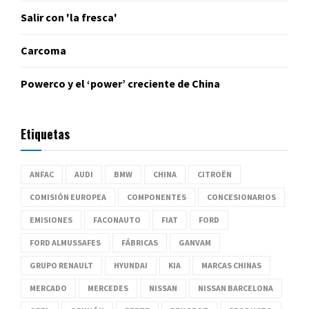
Salir con 'la fresca'
Carcoma
Powerco y el ‘power’ creciente de China
Etiquetas
ANFAC
AUDI
BMW
CHINA
CITROËN
COMISIÓN EUROPEA
COMPONENTES
CONCESIONARIOS
EMISIONES
FACONAUTO
FIAT
FORD
FORD ALMUSSAFES
FÁBRICAS
GANVAM
GRUPO RENAULT
HYUNDAI
KIA
MARCAS CHINAS
MERCADO
MERCEDES
NISSAN
NISSAN BARCELONA