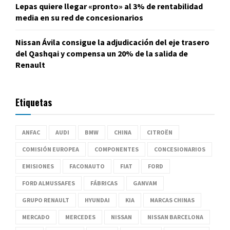
Lepas quiere llegar «pronto» al 3% de rentabilidad
media en su red de concesionarios
Nissan Ávila consigue la adjudicación del eje trasero
del Qashqai y compensa un 20% de la salida de
Renault
Etiquetas
ANFAC
AUDI
BMW
CHINA
CITROËN
COMISIÓN EUROPEA
COMPONENTES
CONCESIONARIOS
EMISIONES
FACONAUTO
FIAT
FORD
FORD ALMUSSAFES
FÁBRICAS
GANVAM
GRUPO RENAULT
HYUNDAI
KIA
MARCAS CHINAS
MERCADO
MERCEDES
NISSAN
NISSAN BARCELONA