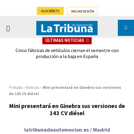
SUSCRÍBETE
INICIAR SESIÓN
PRIMARY
ÚLTIMAS NOTICIAS
MENU
 las
Cinco fábricas de vehículos cierran el semestre con
G
ión
producción a la baja en España
Portada
»
Noticias
»
Mini presentará en Ginebra sus versiones
de 143 CV diésel
Mini presentará en Ginebra sus versiones de
143 CV diésel
latribunadeautomocion.es / Madrid