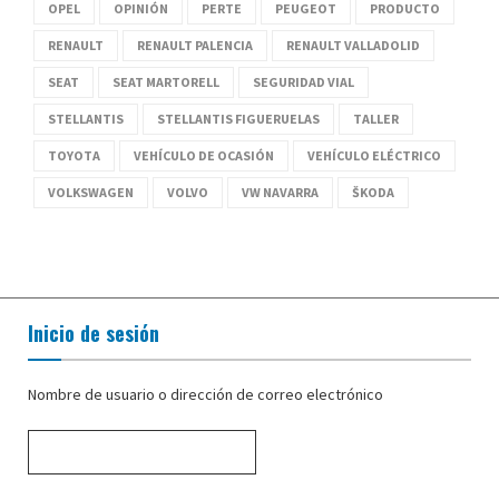
OPEL
OPINIÓN
PERTE
PEUGEOT
PRODUCTO
RENAULT
RENAULT PALENCIA
RENAULT VALLADOLID
SEAT
SEAT MARTORELL
SEGURIDAD VIAL
STELLANTIS
STELLANTIS FIGUERUELAS
TALLER
TOYOTA
VEHÍCULO DE OCASIÓN
VEHÍCULO ELÉCTRICO
VOLKSWAGEN
VOLVO
VW NAVARRA
ŠKODA
Inicio de sesión
Nombre de usuario o dirección de correo electrónico