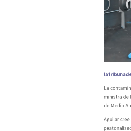
latribunad
La contamina
ministra de 
de Medio Am
Aguilar cree
peatonalizac