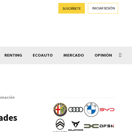
INICIAR SESIÓN
SUSCRÍBETE
RENTING
ECOAUTO
MERCADO
OPINIÓN
Salir
minación
ades