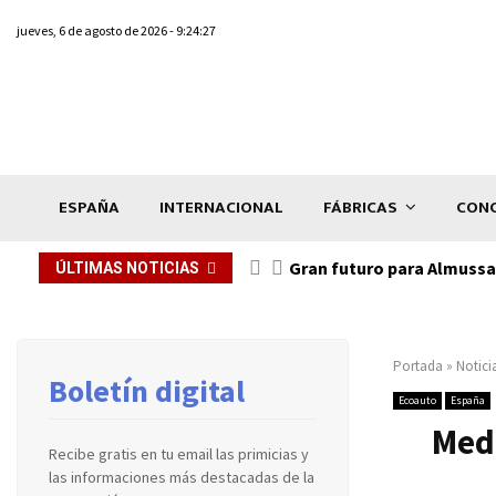
jueves, 6 de agosto de 2026 - 9:24:27
ESPAÑA
INTERNACIONAL
FÁBRICAS
CONC
Gran futuro para Almussaf
ÚLTIMAS NOTICIAS
Portada
»
Notici
Boletín digital
Ecoauto
España
Med
Recibe gratis en tu email las primicias y
las informaciones más destacadas de la