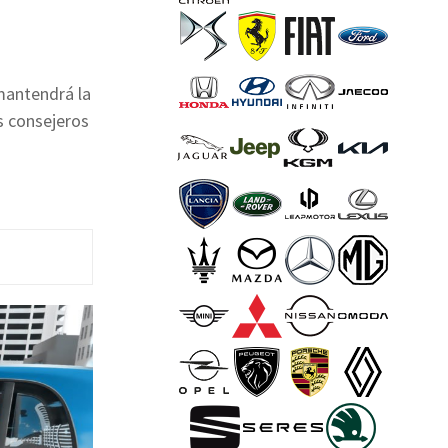
mantendrá la
s consejeros