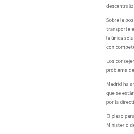
descentraliz
Sobre la pos
transporte e
la única sol
con competen
Los consejer
problema de
Madrid ha an
que se está
por la direct
El plazo par
Ministerio 