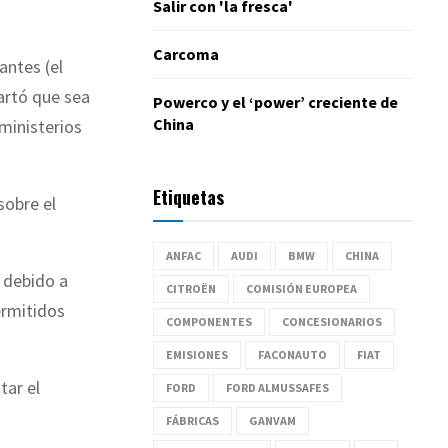
Salir con 'la fresca'
Carcoma
antes (el
artó que sea
Powerco y el ‘power’ creciente de
China
 ministerios
Etiquetas
sobre el
ANFAC
AUDI
BMW
CHINA
 debido a
CITROËN
COMISIÓN EUROPEA
ermitidos
COMPONENTES
CONCESIONARIOS
EMISIONES
FACONAUTO
FIAT
tar el
FORD
FORD ALMUSSAFES
FÁBRICAS
GANVAM