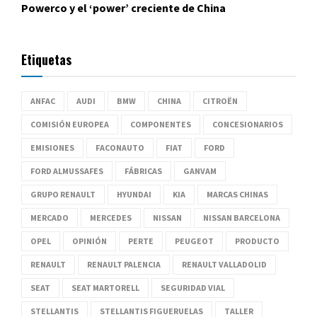
Powerco y el ‘power’ creciente de China
Etiquetas
ANFAC
AUDI
BMW
CHINA
CITROËN
COMISIÓN EUROPEA
COMPONENTES
CONCESIONARIOS
EMISIONES
FACONAUTO
FIAT
FORD
FORD ALMUSSAFES
FÁBRICAS
GANVAM
GRUPO RENAULT
HYUNDAI
KIA
MARCAS CHINAS
MERCADO
MERCEDES
NISSAN
NISSAN BARCELONA
OPEL
OPINIÓN
PERTE
PEUGEOT
PRODUCTO
RENAULT
RENAULT PALENCIA
RENAULT VALLADOLID
SEAT
SEAT MARTORELL
SEGURIDAD VIAL
STELLANTIS
STELLANTIS FIGUERUELAS
TALLER