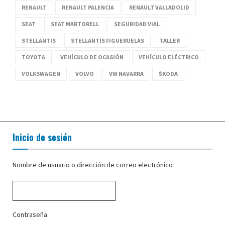
RENAULT
RENAULT PALENCIA
RENAULT VALLADOLID
SEAT
SEAT MARTORELL
SEGURIDAD VIAL
STELLANTIS
STELLANTIS FIGUERUELAS
TALLER
TOYOTA
VEHÍCULO DE OCASIÓN
VEHÍCULO ELÉCTRICO
VOLKSWAGEN
VOLVO
VW NAVARRA
ŠKODA
Inicio de sesión
Nombre de usuario o dirección de correo electrónico
Contraseña