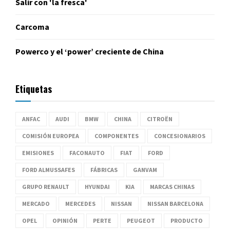
Salir con 'la fresca'
Carcoma
Powerco y el ‘power’ creciente de China
Etiquetas
ANFAC
AUDI
BMW
CHINA
CITROËN
COMISIÓN EUROPEA
COMPONENTES
CONCESIONARIOS
EMISIONES
FACONAUTO
FIAT
FORD
FORD ALMUSSAFES
FÁBRICAS
GANVAM
GRUPO RENAULT
HYUNDAI
KIA
MARCAS CHINAS
MERCADO
MERCEDES
NISSAN
NISSAN BARCELONA
OPEL
OPINIÓN
PERTE
PEUGEOT
PRODUCTO