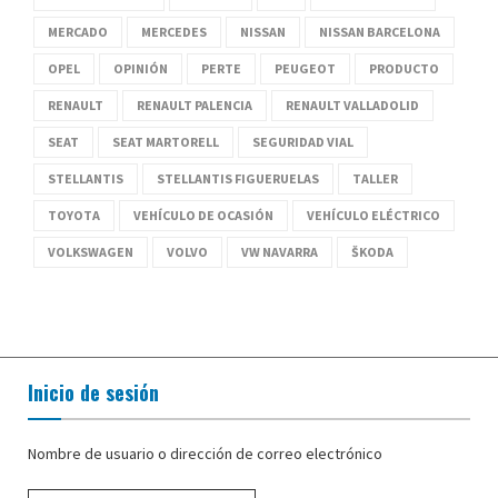
MERCADO
MERCEDES
NISSAN
NISSAN BARCELONA
OPEL
OPINIÓN
PERTE
PEUGEOT
PRODUCTO
RENAULT
RENAULT PALENCIA
RENAULT VALLADOLID
SEAT
SEAT MARTORELL
SEGURIDAD VIAL
STELLANTIS
STELLANTIS FIGUERUELAS
TALLER
TOYOTA
VEHÍCULO DE OCASIÓN
VEHÍCULO ELÉCTRICO
VOLKSWAGEN
VOLVO
VW NAVARRA
ŠKODA
Inicio de sesión
Nombre de usuario o dirección de correo electrónico