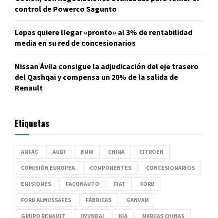
control de Powerco Sagunto
Lepas quiere llegar «pronto» al 3% de rentabilidad
media en su red de concesionarios
Nissan Ávila consigue la adjudicación del eje trasero
del Qashqai y compensa un 20% de la salida de
Renault
Etiquetas
ANFAC
AUDI
BMW
CHINA
CITROËN
COMISIÓN EUROPEA
COMPONENTES
CONCESIONARIOS
EMISIONES
FACONAUTO
FIAT
FORD
FORD ALMUSSAFES
FÁBRICAS
GANVAM
GRUPO RENAULT
HYUNDAI
KIA
MARCAS CHINAS