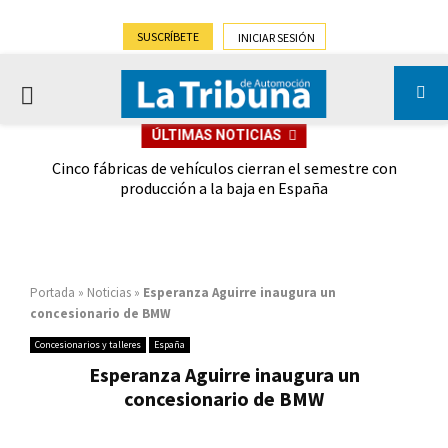
SUSCRÍBETE
INICIAR SESIÓN
PRIMARY
ÚLTIMAS NOTICIAS
MENU
 las
Cinco fábricas de vehículos cierran el semestre con
G
ión
producción a la baja en España
Portada
»
Noticias
»
Esperanza Aguirre inaugura un
concesionario de BMW
Concesionarios y talleres
España
Esperanza Aguirre inaugura un
concesionario de BMW