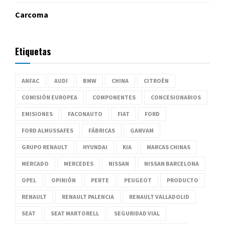
Carcoma
Etiquetas
ANFAC
AUDI
BMW
CHINA
CITROËN
COMISIÓN EUROPEA
COMPONENTES
CONCESIONARIOS
EMISIONES
FACONAUTO
FIAT
FORD
FORD ALMUSSAFES
FÁBRICAS
GANVAM
GRUPO RENAULT
HYUNDAI
KIA
MARCAS CHINAS
MERCADO
MERCEDES
NISSAN
NISSAN BARCELONA
OPEL
OPINIÓN
PERTE
PEUGEOT
PRODUCTO
RENAULT
RENAULT PALENCIA
RENAULT VALLADOLID
SEAT
SEAT MARTORELL
SEGURIDAD VIAL