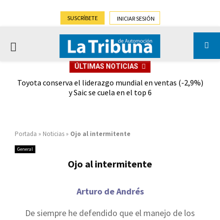
SUSCRÍBETE
INICIAR SESIÓN
PRIMARY
ÚLTIMAS NOTICIAS
MENU
dad
Toyota conserva el liderazgo mundial en ventas (-2,9%)
Gra
y Saic se cuela en el top 6
Portada
»
Noticias
»
Ojo al intermitente
General
Ojo al intermitente
Arturo de Andrés
De siempre he defendido que el manejo de los