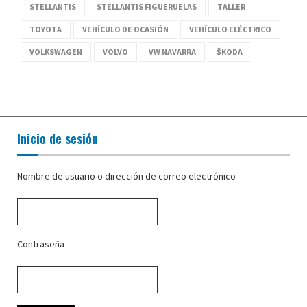
STELLANTIS
STELLANTIS FIGUERUELAS
TALLER
TOYOTA
VEHÍCULO DE OCASIÓN
VEHÍCULO ELÉCTRICO
VOLKSWAGEN
VOLVO
VW NAVARRA
ŠKODA
Inicio de sesión
Nombre de usuario o dirección de correo electrónico
Contraseña