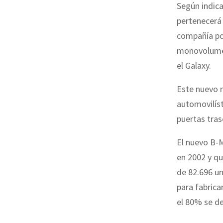
Según indica
pertenecerá
compañía pod
monovolumen
el Galaxy.
Este nuevo m
automovilíst
puertas tras
El nuevo B-M
en 2002 y q
de 82.696 un
para fabrica
el 80% se de