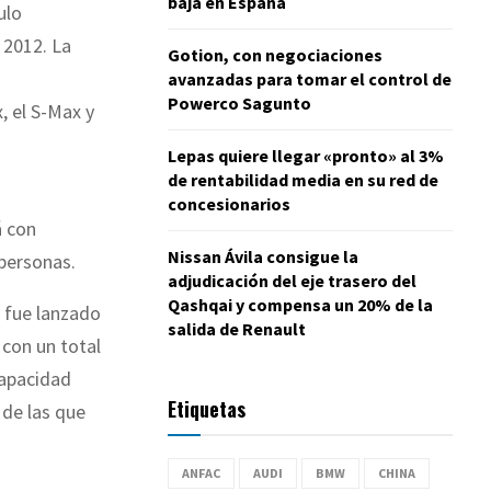
baja en España
ulo
 2012. La
Gotion, con negociaciones
avanzadas para tomar el control de
Powerco Sagunto
 el S-Max y
Lepas quiere llegar «pronto» al 3%
de rentabilidad media en su red de
concesionarios
á con
Nissan Ávila consigue la
 personas.
adjudicación del eje trasero del
Qashqai y compensa un 20% de la
e fue lanzado
salida de Renault
con un total
capacidad
Etiquetas
 de las que
ANFAC
AUDI
BMW
CHINA