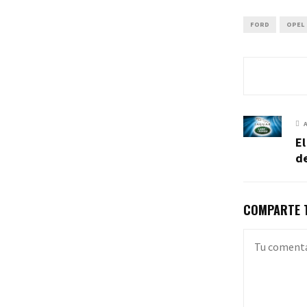
FORD
OPEL
El
de
COMPARTE T