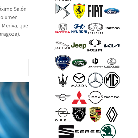
róximo Salón
volumen
 Meriva, que
aragoza).