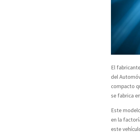
El fabricant
del Automóv
compacto qu
se fabrica e
Este modelo 
en la factor
este vehícul