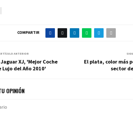
COMPARTIR
ARTÍCULO ANTERIOR
SIG
 Jaguar XJ, 'Mejor Coche
El plata, color más p
 Lujo del Año 2010'
sector d
U OPINIÓN