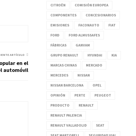
CITROËN
COMISIÓN EUROPEA
COMPONENTES
CONCESIONARIOS
EMISIONES
FACONAUTO
FIAT
FORD
FORD ALMUSSAFES
FÁBRICAS
GANVAM
GRUPO RENAULT
HYUNDAI
KIA
UIENTE ARTÍCULO
opular en el
MARCAS CHINAS
MERCADO
el automóvil
MERCEDES
NISSAN
NISSAN BARCELONA
OPEL
OPINIÓN
PERTE
PEUGEOT
PRODUCTO
RENAULT
RENAULT PALENCIA
RENAULT VALLADOLID
SEAT
SEAT MARTORELL
SEGURIDAD VIAL