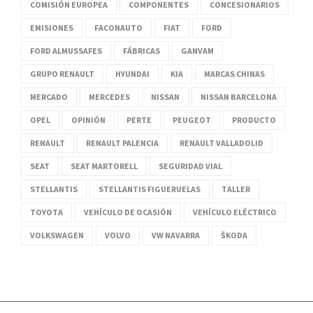
COMISIÓN EUROPEA
COMPONENTES
CONCESIONARIOS
EMISIONES
FACONAUTO
FIAT
FORD
FORD ALMUSSAFES
FÁBRICAS
GANVAM
GRUPO RENAULT
HYUNDAI
KIA
MARCAS CHINAS
MERCADO
MERCEDES
NISSAN
NISSAN BARCELONA
OPEL
OPINIÓN
PERTE
PEUGEOT
PRODUCTO
RENAULT
RENAULT PALENCIA
RENAULT VALLADOLID
SEAT
SEAT MARTORELL
SEGURIDAD VIAL
STELLANTIS
STELLANTIS FIGUERUELAS
TALLER
TOYOTA
VEHÍCULO DE OCASIÓN
VEHÍCULO ELÉCTRICO
VOLKSWAGEN
VOLVO
VW NAVARRA
ŠKODA