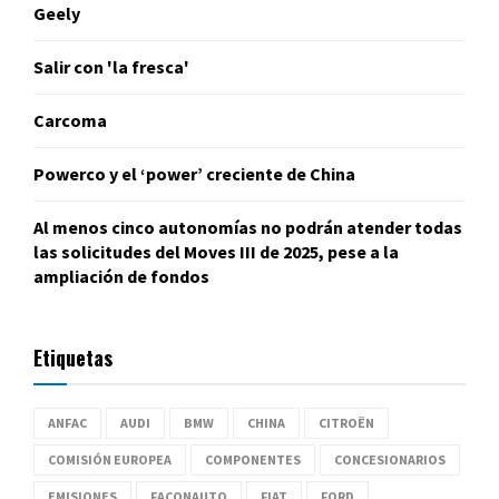
Geely
Salir con 'la fresca'
Carcoma
Powerco y el ‘power’ creciente de China
Al menos cinco autonomías no podrán atender todas
las solicitudes del Moves III de 2025, pese a la
ampliación de fondos
Etiquetas
ANFAC
AUDI
BMW
CHINA
CITROËN
COMISIÓN EUROPEA
COMPONENTES
CONCESIONARIOS
EMISIONES
FACONAUTO
FIAT
FORD