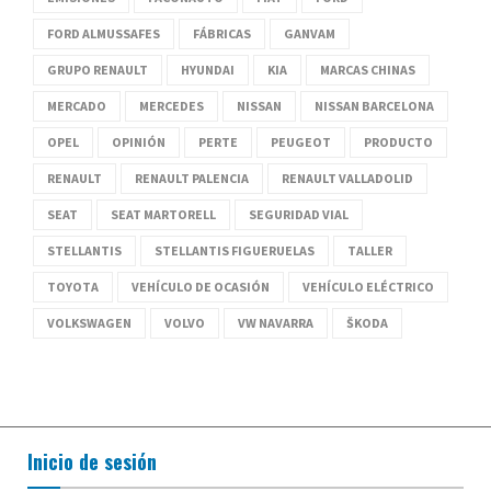
FORD ALMUSSAFES
FÁBRICAS
GANVAM
GRUPO RENAULT
HYUNDAI
KIA
MARCAS CHINAS
MERCADO
MERCEDES
NISSAN
NISSAN BARCELONA
OPEL
OPINIÓN
PERTE
PEUGEOT
PRODUCTO
RENAULT
RENAULT PALENCIA
RENAULT VALLADOLID
SEAT
SEAT MARTORELL
SEGURIDAD VIAL
STELLANTIS
STELLANTIS FIGUERUELAS
TALLER
TOYOTA
VEHÍCULO DE OCASIÓN
VEHÍCULO ELÉCTRICO
VOLKSWAGEN
VOLVO
VW NAVARRA
ŠKODA
Inicio de sesión