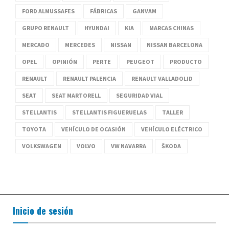
FORD ALMUSSAFES
FÁBRICAS
GANVAM
GRUPO RENAULT
HYUNDAI
KIA
MARCAS CHINAS
MERCADO
MERCEDES
NISSAN
NISSAN BARCELONA
OPEL
OPINIÓN
PERTE
PEUGEOT
PRODUCTO
RENAULT
RENAULT PALENCIA
RENAULT VALLADOLID
SEAT
SEAT MARTORELL
SEGURIDAD VIAL
STELLANTIS
STELLANTIS FIGUERUELAS
TALLER
TOYOTA
VEHÍCULO DE OCASIÓN
VEHÍCULO ELÉCTRICO
VOLKSWAGEN
VOLVO
VW NAVARRA
ŠKODA
Inicio de sesión