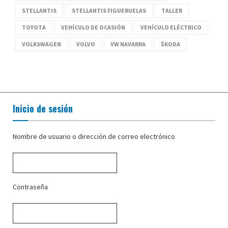
STELLANTIS
STELLANTIS FIGUERUELAS
TALLER
TOYOTA
VEHÍCULO DE OCASIÓN
VEHÍCULO ELÉCTRICO
VOLKSWAGEN
VOLVO
VW NAVARRA
ŠKODA
Inicio de sesión
Nombre de usuario o dirección de correo electrónico
Contraseña