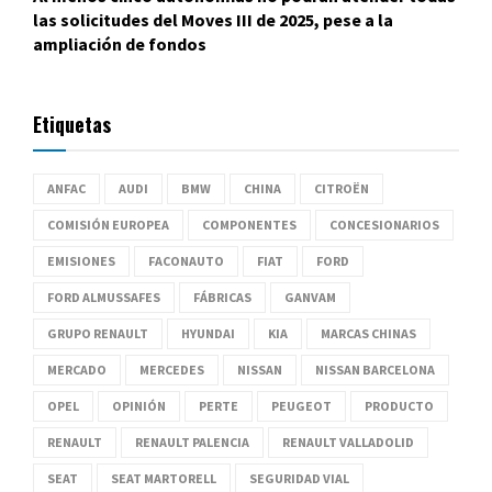
las solicitudes del Moves III de 2025, pese a la
ampliación de fondos
Etiquetas
ANFAC
AUDI
BMW
CHINA
CITROËN
COMISIÓN EUROPEA
COMPONENTES
CONCESIONARIOS
EMISIONES
FACONAUTO
FIAT
FORD
FORD ALMUSSAFES
FÁBRICAS
GANVAM
GRUPO RENAULT
HYUNDAI
KIA
MARCAS CHINAS
MERCADO
MERCEDES
NISSAN
NISSAN BARCELONA
OPEL
OPINIÓN
PERTE
PEUGEOT
PRODUCTO
RENAULT
RENAULT PALENCIA
RENAULT VALLADOLID
SEAT
SEAT MARTORELL
SEGURIDAD VIAL