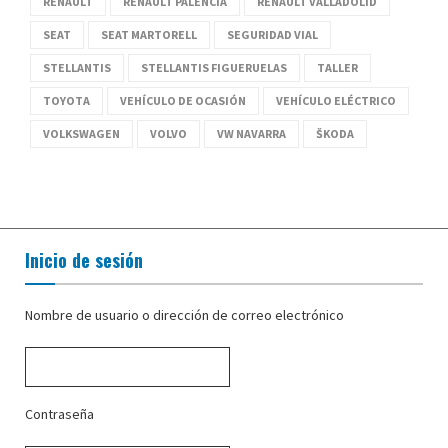
RENAULT
RENAULT PALENCIA
RENAULT VALLADOLID
SEAT
SEAT MARTORELL
SEGURIDAD VIAL
STELLANTIS
STELLANTIS FIGUERUELAS
TALLER
TOYOTA
VEHÍCULO DE OCASIÓN
VEHÍCULO ELÉCTRICO
VOLKSWAGEN
VOLVO
VW NAVARRA
ŠKODA
Inicio de sesión
Nombre de usuario o dirección de correo electrónico
Contraseña