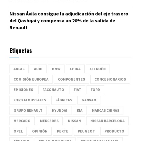
Nissan Ávila consigue la adjudicación del eje trasero
del Qashqai y compensa un 20% de la salida de
Renault
Etiquetas
ANFAC
AUDI
BMW
CHINA
CITROËN
COMISIÓN EUROPEA
COMPONENTES
CONCESIONARIOS
EMISIONES
FACONAUTO
FIAT
FORD
FORD ALMUSSAFES
FÁBRICAS
GANVAM
GRUPO RENAULT
HYUNDAI
KIA
MARCAS CHINAS
MERCADO
MERCEDES
NISSAN
NISSAN BARCELONA
OPEL
OPINIÓN
PERTE
PEUGEOT
PRODUCTO