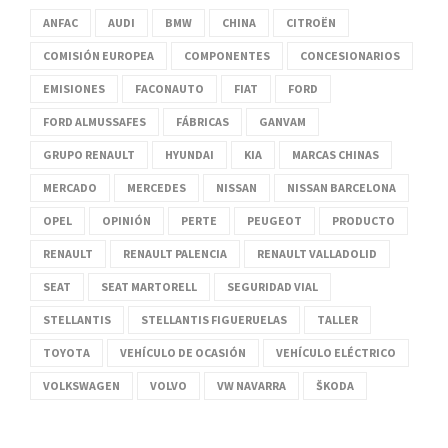
ANFAC
AUDI
BMW
CHINA
CITROËN
COMISIÓN EUROPEA
COMPONENTES
CONCESIONARIOS
EMISIONES
FACONAUTO
FIAT
FORD
FORD ALMUSSAFES
FÁBRICAS
GANVAM
GRUPO RENAULT
HYUNDAI
KIA
MARCAS CHINAS
MERCADO
MERCEDES
NISSAN
NISSAN BARCELONA
OPEL
OPINIÓN
PERTE
PEUGEOT
PRODUCTO
RENAULT
RENAULT PALENCIA
RENAULT VALLADOLID
SEAT
SEAT MARTORELL
SEGURIDAD VIAL
STELLANTIS
STELLANTIS FIGUERUELAS
TALLER
TOYOTA
VEHÍCULO DE OCASIÓN
VEHÍCULO ELÉCTRICO
VOLKSWAGEN
VOLVO
VW NAVARRA
ŠKODA