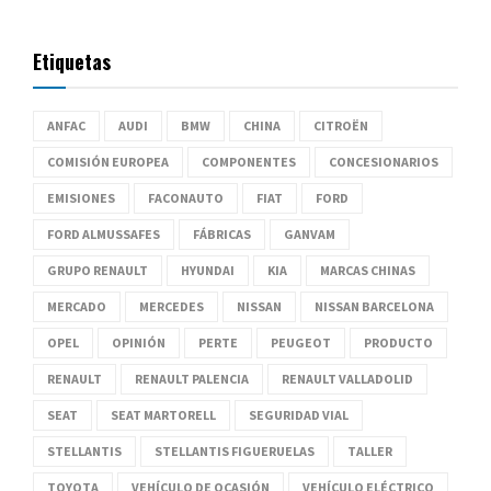
Etiquetas
ANFAC
AUDI
BMW
CHINA
CITROËN
COMISIÓN EUROPEA
COMPONENTES
CONCESIONARIOS
EMISIONES
FACONAUTO
FIAT
FORD
FORD ALMUSSAFES
FÁBRICAS
GANVAM
GRUPO RENAULT
HYUNDAI
KIA
MARCAS CHINAS
MERCADO
MERCEDES
NISSAN
NISSAN BARCELONA
OPEL
OPINIÓN
PERTE
PEUGEOT
PRODUCTO
RENAULT
RENAULT PALENCIA
RENAULT VALLADOLID
SEAT
SEAT MARTORELL
SEGURIDAD VIAL
STELLANTIS
STELLANTIS FIGUERUELAS
TALLER
TOYOTA
VEHÍCULO DE OCASIÓN
VEHÍCULO ELÉCTRICO