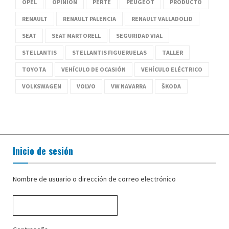
OPEL
OPINIÓN
PERTE
PEUGEOT
PRODUCTO
RENAULT
RENAULT PALENCIA
RENAULT VALLADOLID
SEAT
SEAT MARTORELL
SEGURIDAD VIAL
STELLANTIS
STELLANTIS FIGUERUELAS
TALLER
TOYOTA
VEHÍCULO DE OCASIÓN
VEHÍCULO ELÉCTRICO
VOLKSWAGEN
VOLVO
VW NAVARRA
ŠKODA
Inicio de sesión
Nombre de usuario o dirección de correo electrónico