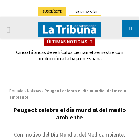
SUSCRÍBETE
INICIAR SESIÓN
PRIMARY
ÚLTIMAS NOTICIAS
MENU
 las
Cinco fábricas de vehículos cierran el semestre con
G
ión
producción a la baja en España
Portada
»
Noticias
»
Peugeot celebra el día mundial del medio
ambiente
Peugeot celebra el día mundial del medio
ambiente
Con motivo del Día Mundial del Medioambiente,