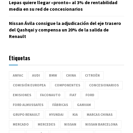
Lepas quiere llegar «pronto» al 3% de rentabilidad
media en su red de concesionarios
Nissan Ávila consigue la adjudicación del eje trasero
del Qashqai y compensa un 20% de la salida de
Renault
Etiquetas
ANFAC
AUDI
BMW
CHINA
CITROËN
COMISIÓN EUROPEA
COMPONENTES
CONCESIONARIOS
EMISIONES
FACONAUTO
FIAT
FORD
FORD ALMUSSAFES
FÁBRICAS
GANVAM
GRUPO RENAULT
HYUNDAI
KIA
MARCAS CHINAS
MERCADO
MERCEDES
NISSAN
NISSAN BARCELONA