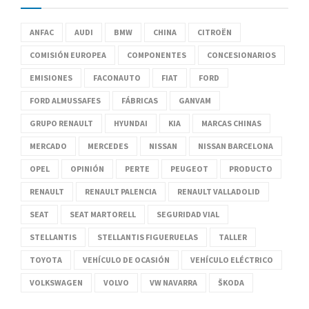
ANFAC
AUDI
BMW
CHINA
CITROËN
COMISIÓN EUROPEA
COMPONENTES
CONCESIONARIOS
EMISIONES
FACONAUTO
FIAT
FORD
FORD ALMUSSAFES
FÁBRICAS
GANVAM
GRUPO RENAULT
HYUNDAI
KIA
MARCAS CHINAS
MERCADO
MERCEDES
NISSAN
NISSAN BARCELONA
OPEL
OPINIÓN
PERTE
PEUGEOT
PRODUCTO
RENAULT
RENAULT PALENCIA
RENAULT VALLADOLID
SEAT
SEAT MARTORELL
SEGURIDAD VIAL
STELLANTIS
STELLANTIS FIGUERUELAS
TALLER
TOYOTA
VEHÍCULO DE OCASIÓN
VEHÍCULO ELÉCTRICO
VOLKSWAGEN
VOLVO
VW NAVARRA
ŠKODA