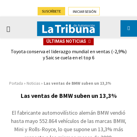
SUSCRÍBETE
INICIAR SESIÓN
PRIMARY
ÚLTIMAS NOTICIAS
MENU
dad
Toyota conserva el liderazgo mundial en ventas (-2,9%)
Gra
y Saic se cuela en el top 6
Portada
»
Noticias
»
Las ventas de BMW suben un 13,3%
Las ventas de BMW suben un 13,3%
El fabricante automovilístico alemán BMW vendió
hasta mayo 552.864 vehículos de las marcas BMW,
Mini y Rolls-Royce, lo que supone un 13,3% más