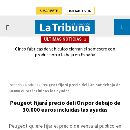
SUSCRÍBETE
INICIAR SESIÓN
PRIMARY
ÚLTIMAS NOTICIAS
MENU
 las
Cinco fábricas de vehículos cierran el semestre con
G
ión
producción a la baja en España
Portada
»
Noticias
»
Peugeot fijará precio del iOn por debajo de
30.000 euros incluidas las ayudas
Peugeot fijará precio del iOn por debajo de
30.000 euros incluidas las ayudas
Peugeot quiere fijar el precio de venta al público en