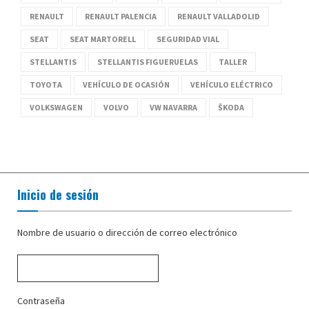
RENAULT
RENAULT PALENCIA
RENAULT VALLADOLID
SEAT
SEAT MARTORELL
SEGURIDAD VIAL
STELLANTIS
STELLANTIS FIGUERUELAS
TALLER
TOYOTA
VEHÍCULO DE OCASIÓN
VEHÍCULO ELÉCTRICO
VOLKSWAGEN
VOLVO
VW NAVARRA
ŠKODA
Inicio de sesión
Nombre de usuario o dirección de correo electrónico
Contraseña