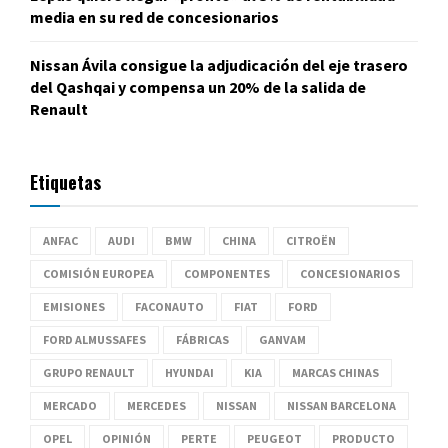
media en su red de concesionarios
Nissan Ávila consigue la adjudicación del eje trasero
del Qashqai y compensa un 20% de la salida de
Renault
Etiquetas
ANFAC
AUDI
BMW
CHINA
CITROËN
COMISIÓN EUROPEA
COMPONENTES
CONCESIONARIOS
EMISIONES
FACONAUTO
FIAT
FORD
FORD ALMUSSAFES
FÁBRICAS
GANVAM
GRUPO RENAULT
HYUNDAI
KIA
MARCAS CHINAS
MERCADO
MERCEDES
NISSAN
NISSAN BARCELONA
OPEL
OPINIÓN
PERTE
PEUGEOT
PRODUCTO