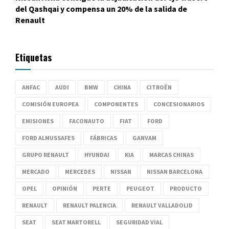
del Qashqai y compensa un 20% de la salida de
Renault
Etiquetas
ANFAC
AUDI
BMW
CHINA
CITROËN
COMISIÓN EUROPEA
COMPONENTES
CONCESIONARIOS
EMISIONES
FACONAUTO
FIAT
FORD
FORD ALMUSSAFES
FÁBRICAS
GANVAM
GRUPO RENAULT
HYUNDAI
KIA
MARCAS CHINAS
MERCADO
MERCEDES
NISSAN
NISSAN BARCELONA
OPEL
OPINIÓN
PERTE
PEUGEOT
PRODUCTO
RENAULT
RENAULT PALENCIA
RENAULT VALLADOLID
SEAT
SEAT MARTORELL
SEGURIDAD VIAL