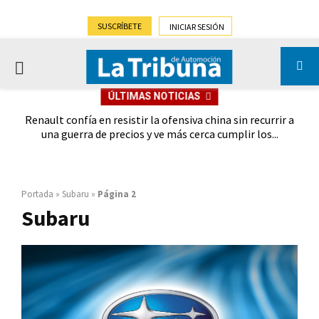
SUSCRÍBETE
INICIAR SESIÓN
PRIMARY
ÚLTIMAS NOTICIAS
MENU
oches
Renault confía en resistir la ofensiva china sin recurrir a
Ebro
028
una guerra de precios y ve más cerca cumplir los...
Portada
»
Subaru
»
Página 2
Subaru