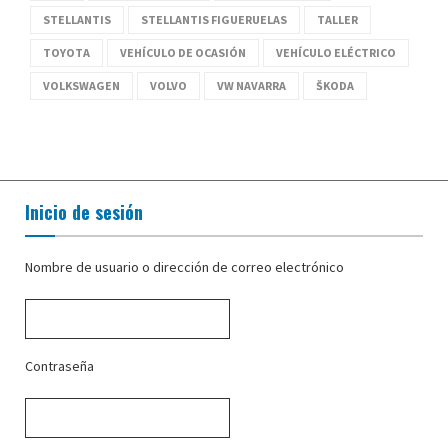
STELLANTIS
STELLANTIS FIGUERUELAS
TALLER
TOYOTA
VEHÍCULO DE OCASIÓN
VEHÍCULO ELÉCTRICO
VOLKSWAGEN
VOLVO
VW NAVARRA
ŠKODA
Inicio de sesión
Nombre de usuario o dirección de correo electrónico
Contraseña