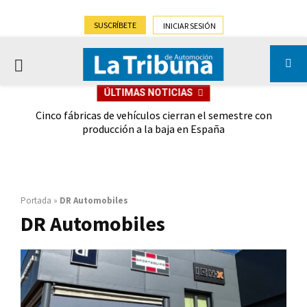
SUSCRÍBETE
INICIAR SESIÓN
PRIMARY
ÚLTIMAS NOTICIAS
MENU
 las
Cinco fábricas de vehículos cierran el semestre con
G
ión
producción a la baja en España
Portada
»
DR Automobiles
DR Automobiles