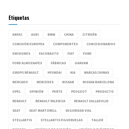
Etiquetas
ANFAC
AUDI
BMW
CHINA
CITROËN
COMISIÓN EUROPEA
COMPONENTES
CONCESIONARIOS
EMISIONES
FACONAUTO
FIAT
FORD
FORD ALMUSSAFES
FÁBRICAS
GANVAM
GRUPO RENAULT
HYUNDAI
KIA
MARCAS CHINAS
MERCADO
MERCEDES
NISSAN
NISSAN BARCELONA
OPEL
OPINIÓN
PERTE
PEUGEOT
PRODUCTO
RENAULT
RENAULT PALENCIA
RENAULT VALLADOLID
SEAT
SEAT MARTORELL
SEGURIDAD VIAL
STELLANTIS
STELLANTIS FIGUERUELAS
TALLER