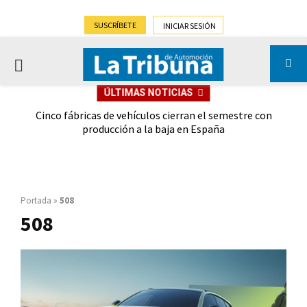
SUSCRÍBETE
INICIAR SESIÓN
PRIMARY
ÚLTIMAS NOTICIAS
MENU
 las
Cinco fábricas de vehículos cierran el semestre con
G
ión
producción a la baja en España
Portada
»
508
508