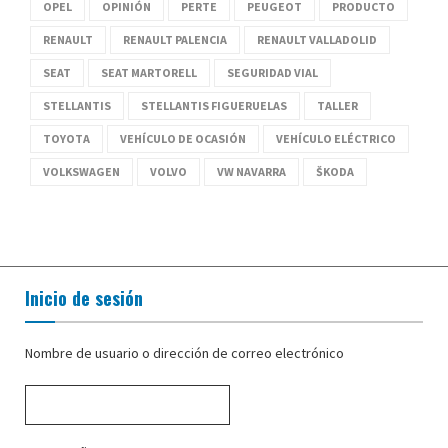
OPEL
OPINIÓN
PERTE
PEUGEOT
PRODUCTO
RENAULT
RENAULT PALENCIA
RENAULT VALLADOLID
SEAT
SEAT MARTORELL
SEGURIDAD VIAL
STELLANTIS
STELLANTIS FIGUERUELAS
TALLER
TOYOTA
VEHÍCULO DE OCASIÓN
VEHÍCULO ELÉCTRICO
VOLKSWAGEN
VOLVO
VW NAVARRA
ŠKODA
Inicio de sesión
Nombre de usuario o dirección de correo electrónico