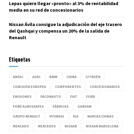
Lepas quiere llegar «pronto» al 3% de rentabilidad
media en su red de concesionarios
Nissan Ávila consigue la adjudicación del eje trasero
del Qashqai y compensa un 20% de la salida de
Renault
Etiquetas
ANFAC
AUDI
BMW
CHINA
CITROËN
COMISIÓN EUROPEA
COMPONENTES
CONCESIONARIOS
EMISIONES
FACONAUTO
FIAT
FORD
FORD ALMUSSAFES
FÁBRICAS
GANVAM
GRUPO RENAULT
HYUNDAI
KIA
MARCAS CHINAS
MERCADO
MERCEDES
NISSAN
NISSAN BARCELONA