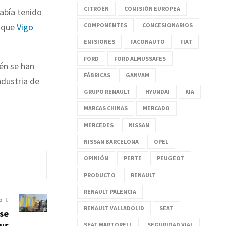
CITROËN
COMISIÓN EUROPEA
abía tenido
COMPONENTES
CONCESIONARIOS
e que
Vigo
EMISIONES
FACONAUTO
FIAT
FORD
FORD ALMUSSAFES
én se han
FÁBRICAS
GANVAM
ndustria de
GRUPO RENAULT
HYUNDAI
KIA
MARCAS CHINAS
MERCADO
MERCEDES
NISSAN
NISSAN BARCELONA
OPEL
OPINIÓN
PERTE
PEUGEOT
PRODUCTO
RENAULT
RENAULT PALENCIA
O
RENAULT VALLADOLID
SEAT
 se
us
SEAT MARTORELL
SEGURIDAD VIAL