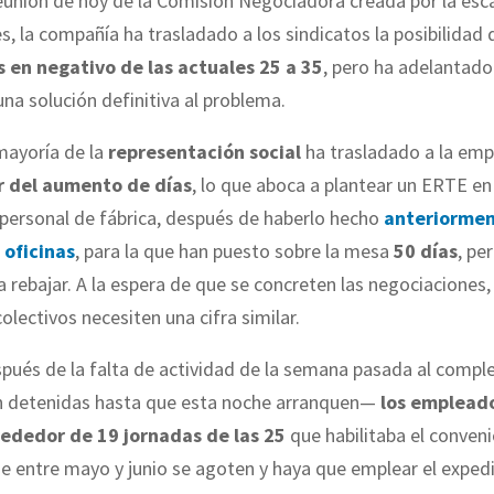
eunión de hoy de la Comisión Negociadora creada por la esc
 la compañía ha trasladado a los sindicatos la posibilidad
s en negativo de las actuales 25 a 35
, pero ha adelantado
 una solución definitiva al problema.
 mayoría de la
representación social
ha trasladado a la em
r del aumento de días
, lo que aboca a plantear un ERTE en 
personal de fábrica, después de haberlo hecho
anteriormen
 oficinas
, para la que han puesto sobre la mesa
50 días
, pe
 rebajar. A la espera de que se concreten las negociaciones,
lectivos necesiten una cifra similar.
spués de la falta de actividad de la semana pasada al compl
en detenidas hasta que esta noche arranquen—
los emplead
ededor de 19 jornadas de las 25
que habilitaba el conveni
e entre mayo y junio se agoten y haya que emplear el exped