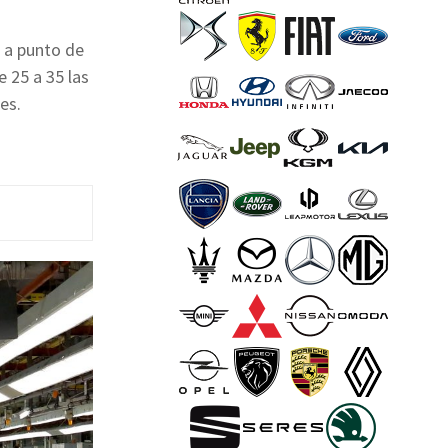
r a punto de
e 25 a 35 las
es.