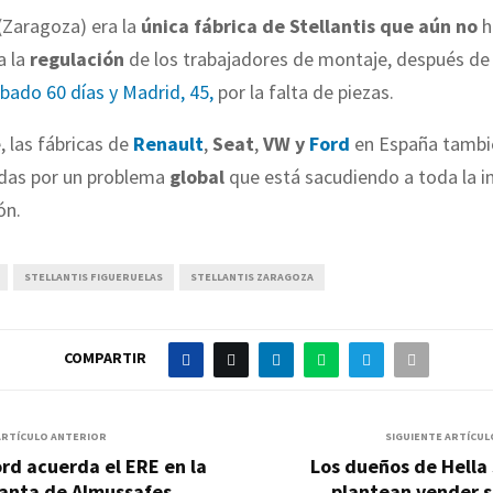
(Zaragoza) era la
única fábrica de Stellantis que aún no
h
a la
regulación
de los trabajadores de montaje, después d
bado 60 días y Madrid, 45,
por la falta de piezas.
 las fábricas de
Renault
,
Seat
,
VW y
Ford
en España tambi
adas por un problema
global
que está sacudiendo a toda la i
ón.
STELLANTIS FIGUERUELAS
STELLANTIS ZARAGOZA
COMPARTIR
ARTÍCULO ANTERIOR
SIGUIENTE ARTÍCUL
rd acuerda el ERE en la
Los dueños de Hella
lanta de Almussafes
plantean vender s