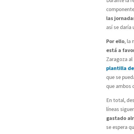
Durante la r
componentes,
las jornada
así se daría
Por ello
, la
está a favo
Zaragoza al 
plantilla de
que se pueda
que ambos co
En total, de
líneas sigu
gastado alr
se espera qu