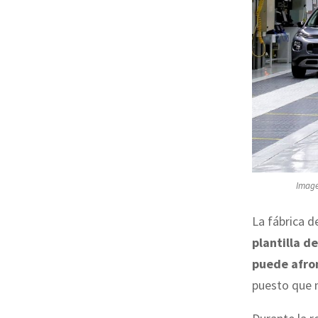
Image
La fábrica 
plantilla d
puede afron
puesto que n