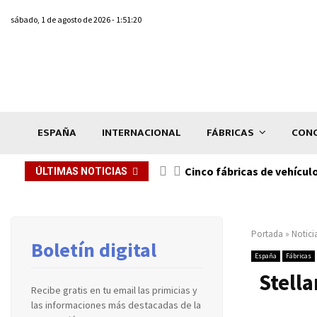
sábado, 1 de agosto de 2026 - 1:51:20
ESPAÑA
INTERNACIONAL
FÁBRICAS
CONC
n de...
Cinco fábricas de vehícul
ÚLTIMAS NOTICIAS
Portada
»
Notici
Boletín digital
España
Fábricas
Stella
Recibe gratis en tu email las primicias y
las informaciones más destacadas de la