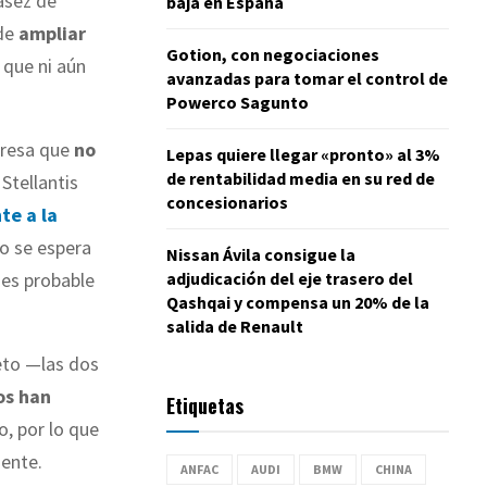
asez de
baja en España
 de
ampliar
Gotion, con negociaciones
 que ni aún
avanzadas para tomar el control de
Powerco Sagunto
presa que
no
Lepas quiere llegar «pronto» al 3%
de rentabilidad media en su red de
Stellantis
concesionarios
te a la
ro se espera
Nissan Ávila consigue la
adjudicación del eje trasero del
 es probable
Qashqai y compensa un 20% de la
salida de Renault
eto —las dos
os han
Etiquetas
o, por lo que
iente.
ANFAC
AUDI
BMW
CHINA