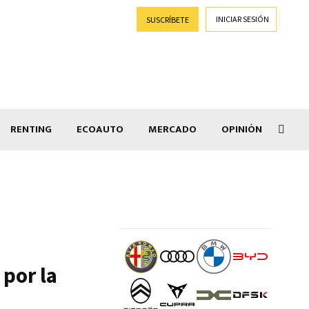
INICIAR SESIÓN
SUSCRÍBETE
RENTING
ECOAUTO
MERCADO
OPINIÓN
Goti
 por la