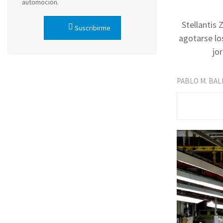
automoción.
Stellantis 
Suscribirme
agotarse los
jo
PABLO M. BA