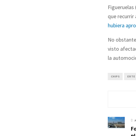
Figueruelas 
que recurrir 
hubiera apro
No obstante,
visto afect
la automoci
CHIPS
ERTE
Fo
p