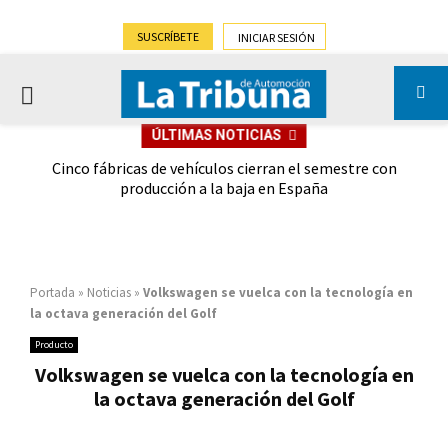
SUSCRÍBETE
INICIAR SESIÓN
PRIMARY
ÚLTIMAS NOTICIAS
MENU
 las
Cinco fábricas de vehículos cierran el semestre con
G
ión
producción a la baja en España
Portada
»
Noticias
»
Volkswagen se vuelca con la tecnología en
la octava generación del Golf
Producto
Volkswagen se vuelca con la tecnología en
la octava generación del Golf