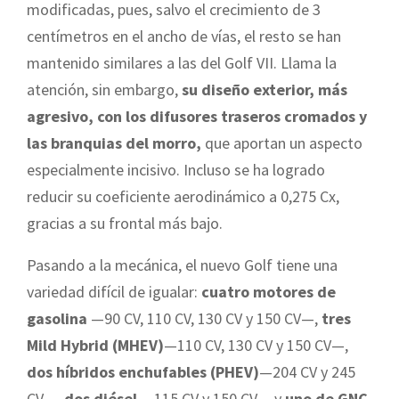
modificadas, pues, salvo el crecimiento de 3
centímetros en el ancho de vías, el resto se han
mantenido similares a las del Golf VII. Llama la
atención, sin embargo,
su diseño exterior, más
agresivo, con los difusores traseros cromados y
las branquias del morro,
que aportan un aspecto
especialmente incisivo. Incluso se ha logrado
reducir su coeficiente aerodinámico a 0,275 Cx,
gracias a su frontal más bajo.
Pasando a la mecánica, el nuevo Golf tiene una
variedad difícil de igualar:
cuatro motores de
gasolina
—90 CV, 110 CV, 130 CV y 150 CV—,
tres
Mild Hybrid (MHEV)
—110 CV, 130 CV y 150 CV—,
dos híbridos enchufables (PHEV)
—204 CV y 245
CV—,
dos diésel
—115 CV y 150 CV— y
uno de GNC
,