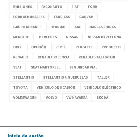
EMISIONES
FACONAUTO
FIAT
FORD
FORD ALMUSSAFES
FÁBRICAS
GANVAM
GRUPO RENAULT
HYUNDAI
KIA
MARCAS CHINAS
MERCADO
MERCEDES
NISSAN
NISSAN BARCELONA
OPEL
OPINIÓN
PERTE
PEUGEOT
PRODUCTO
RENAULT
RENAULT PALENCIA
RENAULT VALLADOLID
SEAT
SEAT MARTORELL
SEGURIDAD VIAL
STELLANTIS
STELLANTIS FIGUERUELAS
TALLER
TOYOTA
VEHÍCULO DE OCASIÓN
VEHÍCULO ELÉCTRICO
VOLKSWAGEN
VOLVO
VW NAVARRA
ŠKODA
Inicio de sesión