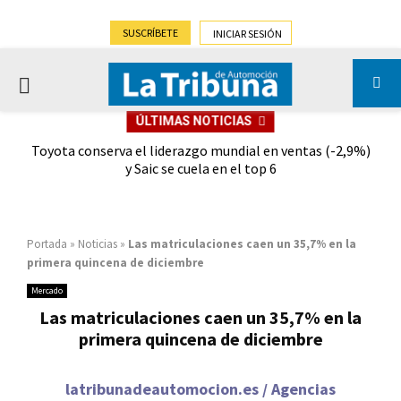
SUSCRÍBETE
INICIAR SESIÓN
PRIMARY
ÚLTIMAS NOTICIAS
MENU
dad
Toyota conserva el liderazgo mundial en ventas (-2,9%)
Gra
y Saic se cuela en el top 6
Portada
»
Noticias
»
Las matriculaciones caen un 35,7% en la
primera quincena de diciembre
Mercado
Las matriculaciones caen un 35,7% en la
primera quincena de diciembre
latribunadeautomocion.es / Agencias