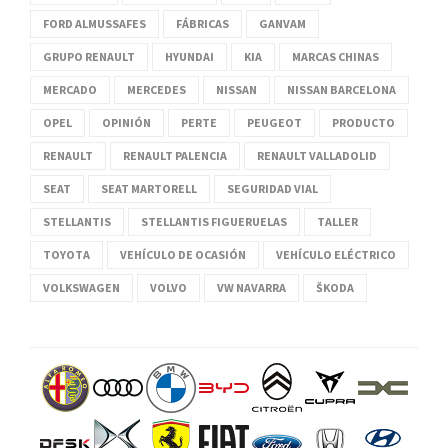
FORD ALMUSSAFES
FÁBRICAS
GANVAM
GRUPO RENAULT
HYUNDAI
KIA
MARCAS CHINAS
MERCADO
MERCEDES
NISSAN
NISSAN BARCELONA
OPEL
OPINIÓN
PERTE
PEUGEOT
PRODUCTO
RENAULT
RENAULT PALENCIA
RENAULT VALLADOLID
SEAT
SEAT MARTORELL
SEGURIDAD VIAL
STELLANTIS
STELLANTIS FIGUERUELAS
TALLER
TOYOTA
VEHÍCULO DE OCASIÓN
VEHÍCULO ELÉCTRICO
VOLKSWAGEN
VOLVO
VW NAVARRA
ŠKODA