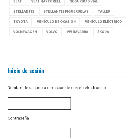
SEAT
SEAT MARTORELL
SEGURIDAD VIAL
STELLANTIS
STELLANTIS FIGUERUELAS
TALLER
TOYOTA
VEHÍCULO DE OCASIÓN
VEHÍCULO ELÉCTRICO
VOLKSWAGEN
VOLVO
VW NAVARRA
ŠKODA
Inicio de sesión
Nombre de usuario o dirección de correo electrónico
Contraseña