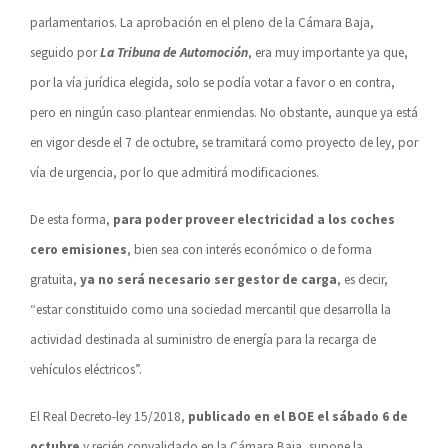
parlamentarios. La aprobación en el pleno de la Cámara Baja,
seguido por
La Tribuna de Automoción
, era muy importante ya que,
por la vía jurídica elegida, solo se podía votar a favor o en contra,
pero en ningún caso plantear enmiendas.
No obstante, aunque ya está
en vigor desde el 7 de octubre, se tramitará como proyecto de ley, por
vía de urgencia, por lo que admitirá modificaciones.
De esta forma,
para poder proveer electricidad a los coches
cero emisiones
, bien sea con interés económico o de forma
gratuita,
ya no será necesario
ser gestor de carga
, es decir,
“estar constituido como una sociedad mercantil que desarrolla la
actividad destinada al suministro de energía para la recarga de
vehículos eléctricos”.
El Real Decreto-ley 15/2018,
publicado en el BOE el sábado 6 de
octubre
y recién
convalidado
en la Cámara Baja,
supone
la