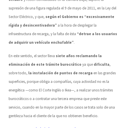
supresión de una figura regulada el 9 de mayo de 2011, en la Ley del
Sector Eléctrico, y que,
según el Gobierno es “excesivamente
rígida y desincentivadora”
a la hora de desplegar la
infraestructura de recarga, y la falta de ésta
“detrae a los usuarios
de adquirir un vehículo enchufable”
.
En este sentido, el sector lleva
siete años reclamando la
eliminación de este trámite burocrático
ya que
dificulta
,
sobre todo,
la instalación de puntos de recarga
en las grandes
superficies, porque obliga a compañías, cuya actividad no es la
energética —como El Corte Inglés o Ikea—, a realizar unos trámites
burocráticos o a contratar una tercera empresa que preste este
servicio, cuando en la mayor parte de los casos se trata solo de una
gentileza hacia el cliente de la que no obtienen beneficio.