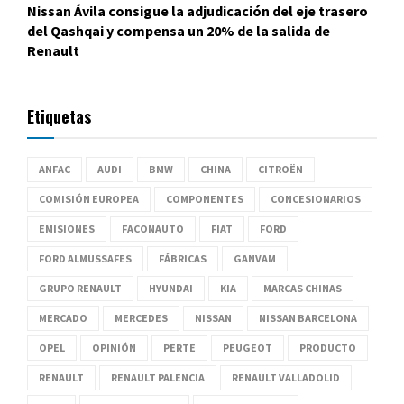
Nissan Ávila consigue la adjudicación del eje trasero
del Qashqai y compensa un 20% de la salida de
Renault
Etiquetas
ANFAC
AUDI
BMW
CHINA
CITROËN
COMISIÓN EUROPEA
COMPONENTES
CONCESIONARIOS
EMISIONES
FACONAUTO
FIAT
FORD
FORD ALMUSSAFES
FÁBRICAS
GANVAM
GRUPO RENAULT
HYUNDAI
KIA
MARCAS CHINAS
MERCADO
MERCEDES
NISSAN
NISSAN BARCELONA
OPEL
OPINIÓN
PERTE
PEUGEOT
PRODUCTO
RENAULT
RENAULT PALENCIA
RENAULT VALLADOLID