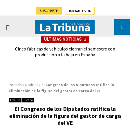
SUSCRÍBETE
INICIAR SESIÓN
PRIMARY
ÚLTIMAS NOTICIAS
MENU
 las
Cinco fábricas de vehículos cierran el semestre con
G
ión
producción a la baja en España
Portada
»
Noticias
»
El Congreso de los Diputados ratifica la
eliminación de la figura del gestor de carga del VE
Ecoauto
España
El Congreso de los Diputados ratifica la
eliminación de la figura del gestor de carga
del VE