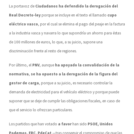
La portavoz de
Ciudadanos ha defendido la derogación del
Real Decreto-ley
porque se incluye en el texto el llamado
cupo
eléctrico vasco
, por el cual se elimina el pago del peaje en la factura
a la industria vasca y navarra lo que supondría un ahorro para éstas
de 100 millones de euros, lo que, a su juicio, supone una
discriminación frente al resto de regiones.
Por último, el
PNV
, aunque
ha apoyado la convalidación de la
normativa
,
se ha opuesto a la derogación de la figura del
gestor de carga
, porque a su juicio, es necesario controlar la
demanda de electricidad para el vehículo eléctrico y porque puede
suponer que se deje de cumplir las obligaciones fiscales, en caso de
que el servicio lo ofrezcan particulares.
Los partidos que han votado
a favor
han sido
PSOE, Unidos
Podemos, ERC, PdeCat
—tras conseguir el compromiso de que las