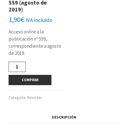
559 (agosto de
2019)
1,90
€
IVA incluido
Acceso
online
a la
publicación nº 559,
correspondiente a agosto
de 2019.
Revista
digital
nº
COMPRAR
559
(agosto
de
Categoría:
Revistas
2019)
cantidad
DESCRIPCIÓN