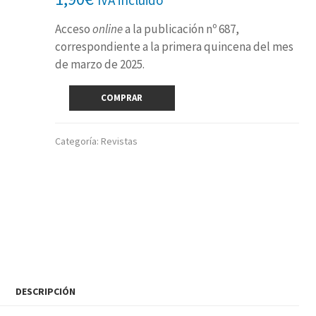
Acceso
online
a la publicación nº 687,
correspondiente a la primera quincena del mes
de marzo de 2025.
Revista
COMPRAR
digital
nº
687
Categoría:
Revistas
(1ª
quincena
marzo
2025)
cantidad
DESCRIPCIÓN