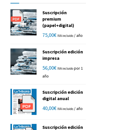
Suscripción
premium
(papel+digital)
75,00
€
/ año
IVA incluido
Suscripción edición
impresa
56,00
€
por 1
IVA incluido
año
Suscripción edición
digital anual
40,00
€
/ año
IVA incluido
Suscripción edición