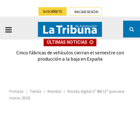
SUSCRÍBETE
INICIAR SESIÓN
PRIMARY
ÚLTIMAS NOTICIAS
MENU
 las
Cinco fábricas de vehículos cierran el semestre con
G
ión
producción a la baja en España
Portada
Tienda
Revistas
Revista digital nº 480 (1ª quincena
marzo 2016)