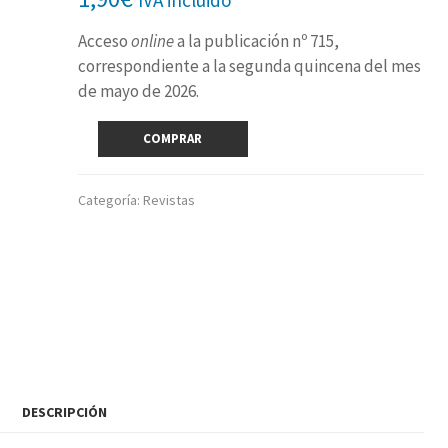
Acceso
online
a la publicación nº 715,
correspondiente a la segunda quincena del mes
de mayo de 2026.
Revista
COMPRAR
digital
nº
715
Categoría:
Revistas
(2ª
quincena
mayo
2026)
cantidad
DESCRIPCIÓN