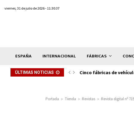
viernes, 31 de julio de 2026 - 11:30:37
ESPAÑA
INTERNACIONAL
FÁBRICAS
CONC
ón de...
Cinco fábricas de vehícul
ÚLTIMAS NOTICIAS
Portada
Tienda
Revistas
Revista digital nº 7