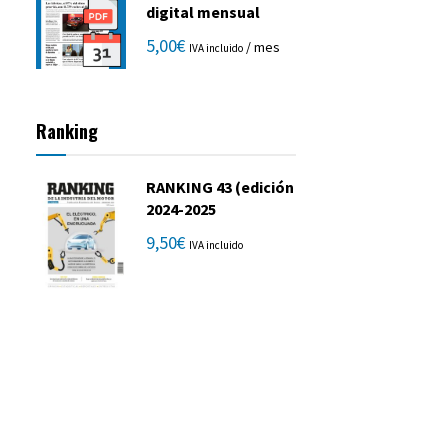
digital mensual
5,00
€
/ mes
IVA incluido
Ranking
RANKING 43 (edición
2024-2025
9,50
€
IVA incluido