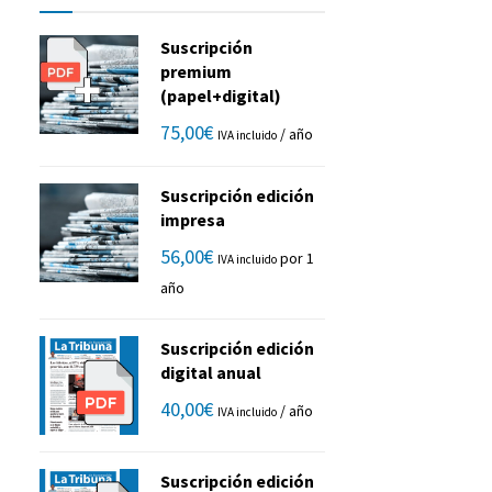
Suscripción
premium
(papel+digital)
75,00
€
/ año
IVA incluido
Suscripción edición
impresa
56,00
€
por 1
IVA incluido
año
Suscripción edición
digital anual
40,00
€
/ año
IVA incluido
Suscripción edición