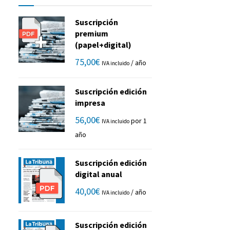
Suscripción
premium
(papel+digital)
75,00
€
/ año
IVA incluido
Suscripción edición
impresa
56,00
€
por 1
IVA incluido
año
Suscripción edición
digital anual
40,00
€
/ año
IVA incluido
Suscripción edición