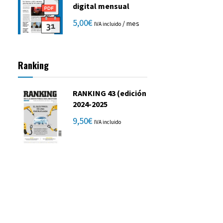
digital mensual
5,00
€
/ mes
IVA incluido
Ranking
RANKING 43 (edición
2024-2025
9,50
€
IVA incluido