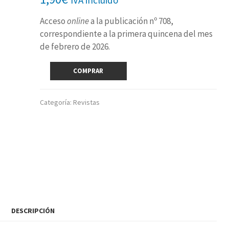
Acceso
online
a la publicación nº 708,
correspondiente a la primera quincena del mes
de febrero de 2026.
Revista
COMPRAR
digital
nº
708
Categoría:
Revistas
(1ª
quincena
febrero
2026)
cantidad
DESCRIPCIÓN