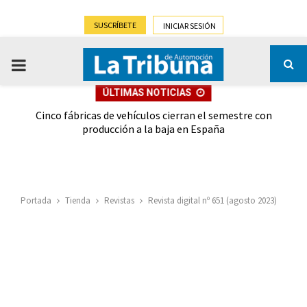
SUSCRÍBETE
INICIAR SESIÓN
PRIMARY
ÚLTIMAS NOTICIAS
MENU
 las
Cinco fábricas de vehículos cierran el semestre con
G
ión
producción a la baja en España
Portada
Tienda
Revistas
Revista digital nº 651 (agosto 2023)