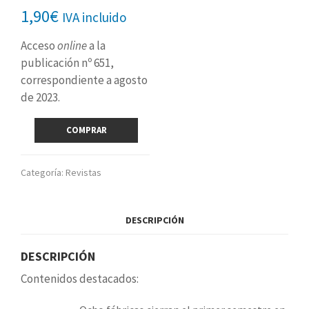
1,90
€
IVA incluido
Acceso
online
a la
publicación nº 651,
correspondiente a agosto
de 2023.
Revista
COMPRAR
digital
nº
651
Categoría:
Revistas
(agosto
2023)
cantidad
DESCRIPCIÓN
DESCRIPCIÓN
Contenidos destacados: