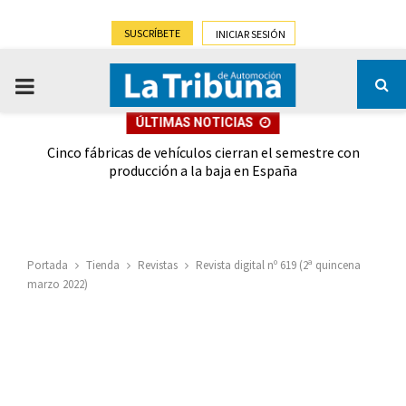
SUSCRÍBETE
INICIAR SESIÓN
PRIMARY
ÚLTIMAS NOTICIAS
MENU
 las
Cinco fábricas de vehículos cierran el semestre con
G
ión
producción a la baja en España
Portada
Tienda
Revistas
Revista digital nº 619 (2ª quincena
marzo 2022)