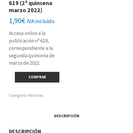
619 (2ª quincena
marzo 2022)
1,90
€
IVA incluido
Acceso
online
a la
publicación nº 619,
correspondiente a la
segunda quincena de
marzo de 2022.
Revista
COMPRAR
digital
nº
619
Categoría:
Revistas
(2ª
quincena
marzo
DESCRIPCIÓN
2022)
cantidad
DESCRIPCIÓN