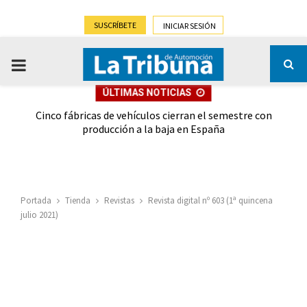
SUSCRÍBETE
INICIAR SESIÓN
PRIMARY
ÚLTIMAS NOTICIAS
MENU
 las
Cinco fábricas de vehículos cierran el semestre con
G
ión
producción a la baja en España
Portada
Tienda
Revistas
Revista digital nº 603 (1ª quincena
julio 2021)