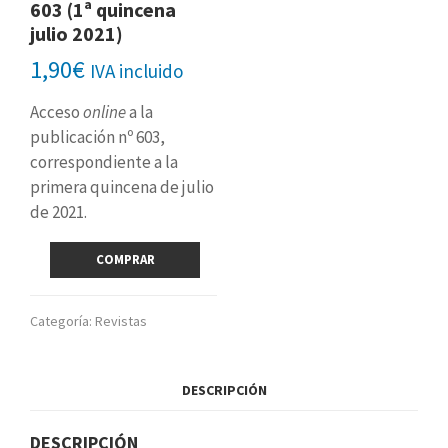
603 (1ª quincena
julio 2021)
1,90
€
IVA incluido
Acceso
online
a la
publicación nº 603,
correspondiente a la
primera quincena de julio
de 2021.
Revista
COMPRAR
digital
nº
603
Categoría:
Revistas
(1ª
quincena
julio
DESCRIPCIÓN
2021)
cantidad
DESCRIPCIÓN