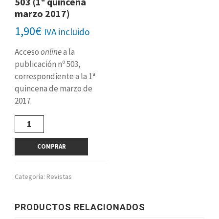
503 (1ª quincena
marzo 2017)
1,90
€
IVA incluido
Acceso
online
a la
publicación nº 503,
correspondiente a la 1ª
quincena de marzo de
2017.
Revista
digital
nº
COMPRAR
503
(1ª
quincena
Categoría:
Revistas
marzo
2017)
cantidad
PRODUCTOS RELACIONADOS