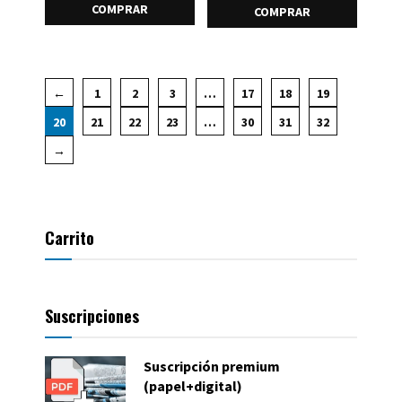
COMPRAR
COMPRAR
←
1
2
3
…
17
18
19
20
21
22
23
…
30
31
32
→
Carrito
Suscripciones
Suscripción premium
(papel+digital)