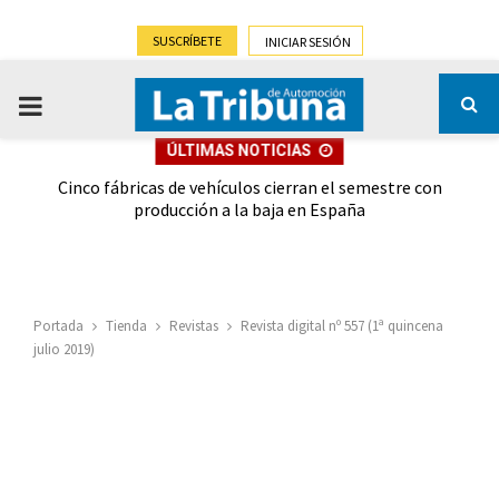
SUSCRÍBETE
INICIAR SESIÓN
PRIMARY
ÚLTIMAS NOTICIAS
MENU
 las
Cinco fábricas de vehículos cierran el semestre con
G
ión
producción a la baja en España
Portada
Tienda
Revistas
Revista digital nº 557 (1ª quincena
julio 2019)