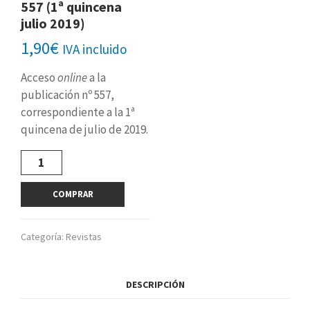
557 (1ª quincena
julio 2019)
1,90
€
IVA incluido
Acceso
online
a la
publicación nº 557,
correspondiente a la 1ª
quincena de julio de 2019.
Revista
digital
nº
COMPRAR
557
(1ª
quincena
Categoría:
Revistas
julio
2019)
cantidad
DESCRIPCIÓN