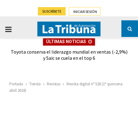
SUSCRÍBETE
INICIAR SESIÓN
PRIMARY
ÚLTIMAS NOTICIAS
MENU
dad
Toyota conserva el liderazgo mundial en ventas (-2,9%)
Gra
y Saic se cuela en el top 6
Portada
Tienda
Revistas
Revista digital nº 528 (1ª quincena
abril 2018)