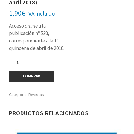
abril 2018)
1,90
€
IVA incluido
Acceso
online
a la
publicación nº 528,
correspondiente a la 1ª
quincena de abril de 2018.
Revista
digital
nº
COMPRAR
528
(1ª
quincena
Categoría:
Revistas
abril
2018)
cantidad
PRODUCTOS RELACIONADOS