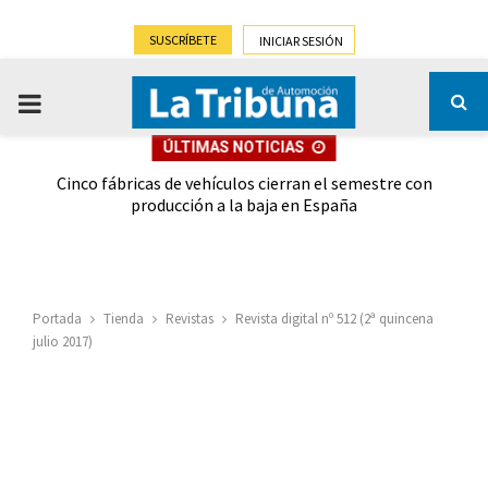
SUSCRÍBETE
INICIAR SESIÓN
PRIMARY
ÚLTIMAS NOTICIAS
MENU
 las
Cinco fábricas de vehículos cierran el semestre con
G
ión
producción a la baja en España
Portada
Tienda
Revistas
Revista digital nº 512 (2ª quincena
julio 2017)