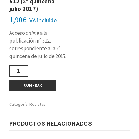
512 (2ª quincena
julio 2017)
1,90
€
IVA incluido
Acceso
online
a la
publicación nº 512,
correspondiente a la 2ª
quincena de julio de 2017.
Revista
digital
nº
COMPRAR
512
(2ª
quincena
Categoría:
Revistas
julio
2017)
cantidad
PRODUCTOS RELACIONADOS