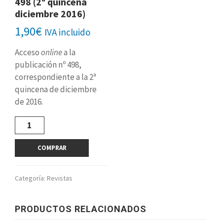
498 (2ª quincena
diciembre 2016)
1,90
€
IVA incluido
Acceso
online
a la
publicación nº 498,
correspondiente a la 2ª
quincena de diciembre
de 2016.
Revista
digital
nº
COMPRAR
498
(2ª
quincena
Categoría:
Revistas
diciembre
2016)
cantidad
PRODUCTOS RELACIONADOS