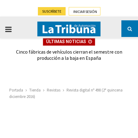
SUSCRÍBETE
INICIAR SESIÓN
PRIMARY
ÚLTIMAS NOTICIAS
MENU
 las
Cinco fábricas de vehículos cierran el semestre con
G
ión
producción a la baja en España
Portada
Tienda
Revistas
Revista digital nº 498 (2ª quincena
diciembre 2016)