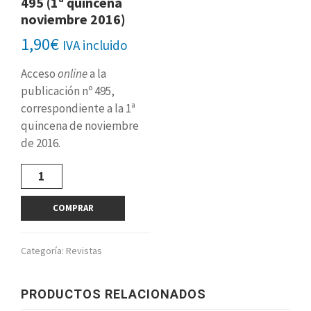
495 (1ª quincena
noviembre 2016)
1,90
€
IVA incluido
Acceso
online
a la
publicación nº 495,
correspondiente a la 1ª
quincena de noviembre
de 2016.
Revista
digital
nº
COMPRAR
495
(1ª
quincena
Categoría:
Revistas
noviembre
2016)
cantidad
PRODUCTOS RELACIONADOS