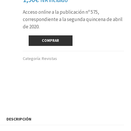
Acceso
online
a la publicación nº 575,
correspondiente a la segunda quincena de abril
de 2020.
Revista
COMPRAR
digital
nº
575
Categoría:
Revistas
(2ª
quincena
abril
2020)
cantidad
DESCRIPCIÓN