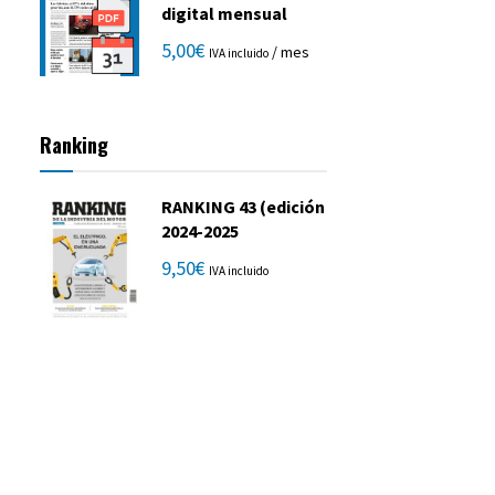
digital mensual
5,00
€
/ mes
IVA incluido
Ranking
RANKING 43 (edición
2024-2025
9,50
€
IVA incluido