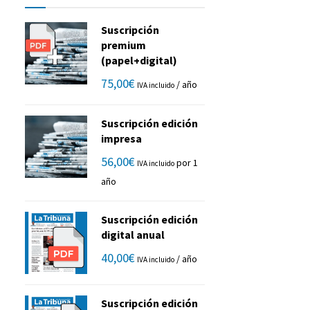
Suscripción
premium
(papel+digital)
75,00
€
/ año
IVA incluido
Suscripción edición
impresa
56,00
€
por 1
IVA incluido
año
Suscripción edición
digital anual
40,00
€
/ año
IVA incluido
Suscripción edición