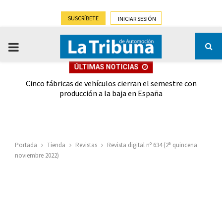
SUSCRÍBETE
INICIAR SESIÓN
PRIMARY
ÚLTIMAS NOTICIAS
MENU
 las
Cinco fábricas de vehículos cierran el semestre con
G
ión
producción a la baja en España
Portada
Tienda
Revistas
Revista digital nº 634 (2ª quincena
noviembre 2022)