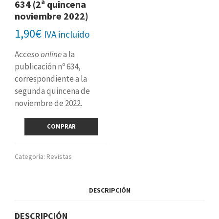
634 (2ª quincena
noviembre 2022)
1,90
€
IVA incluido
Acceso
online
a la
publicación nº 634,
correspondiente a la
segunda quincena de
noviembre de 2022.
Revista
COMPRAR
digital
nº
634
Categoría:
Revistas
(2ª
quincena
noviembre
DESCRIPCIÓN
2022)
cantidad
DESCRIPCIÓN