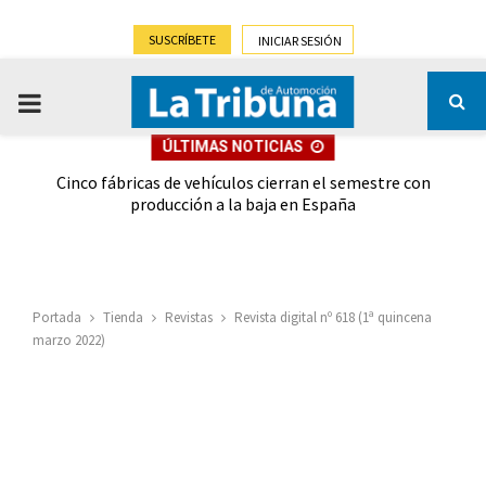
SUSCRÍBETE
INICIAR SESIÓN
PRIMARY
ÚLTIMAS NOTICIAS
MENU
 las
Cinco fábricas de vehículos cierran el semestre con
G
ión
producción a la baja en España
Portada
Tienda
Revistas
Revista digital nº 618 (1ª quincena
marzo 2022)