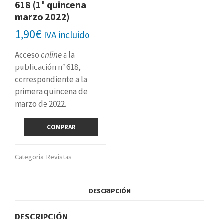
618 (1ª quincena
marzo 2022)
1,90
€
IVA incluido
Acceso
online
a la
publicación nº 618,
correspondiente a la
primera quincena de
marzo de 2022.
Revista
COMPRAR
digital
nº
618
Categoría:
Revistas
(1ª
quincena
marzo
DESCRIPCIÓN
2022)
cantidad
DESCRIPCIÓN